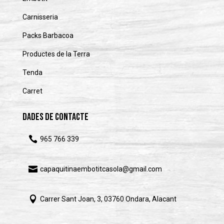
Carnisseria
Packs Barbacoa
Productes de la Terra
Tenda
Carret
Dades de Contacte

965 766 339

capaquitinaembotitcasola@gmail.com

Carrer Sant Joan, 3, 03760 Ondara, Alacant