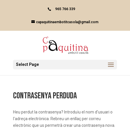
Skip
to
965 766 339
content
capaquitinaembotitcasola@gmail.com
Select Page
Contrasenya perduda
Heu perdut la contrasenya? Introduïu el nom d'usuari o
l'adreça electrònica. Rebreu un enllaç per correu
electrònic que us permetrà crear una contrasenya nova.