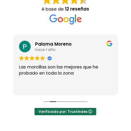
A base de
12 reseñas
Paloma Moreno
hace 1 año
Las morcillas son las mejores que he
D
probado en toda la zona
a
Verificado por: Trustindex