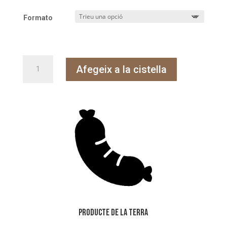
preus:
Formato
5,40 €
a
14,15 €
quantitat
Afegeix a la cistella
de
Botifarra
Producte de la Terra