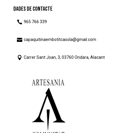
Dades de Contacte

965 766 339

capaquitinaembotitcasola@gmail.com

Carrer Sant Joan, 3, 03760 Ondara, Alacant