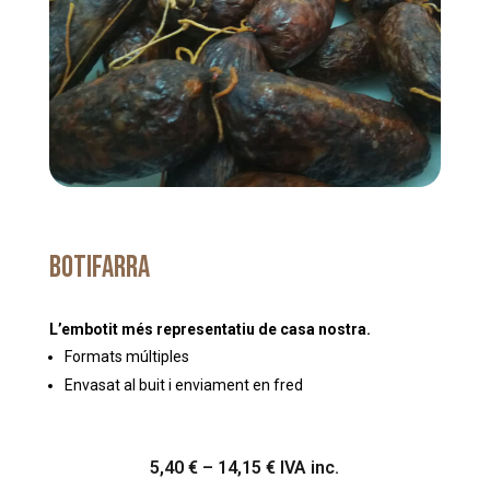
Botifarra
L’embotit més representatiu de casa nostra.
Formats múltiples
Envasat al buit i enviament en fred
Interval
5,40
€
–
14,15
€
IVA inc.
de