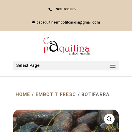
Skip
to
965 766 339
content
capaquitinaembotitcasola@gmail.com
Select Page
HOME
/
EMBOTIT FRESC
/ BOTIFARRA