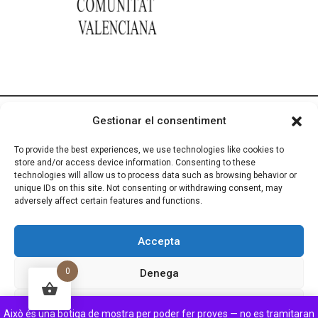
Gestionar el consentiment
To provide the best experiences, we use technologies like cookies to
Aviso Legal
●
Política de Privacidad
●
Política de
store and/or access device information. Consenting to these
Cookies
●
Configuración de Cookies
●
Mapa del
technologies will allow us to process data such as browsing behavior or
Sitio
●
Declaración de Accesibilidad
unique IDs on this site. Not consenting or withdrawing consent, may
adversely affect certain features and functions.
Diseño:
Coto Consulting
Accepta
0
Denega
Veure preferències
Això és una botiga de mostra per poder fer proves — no es tramitaran