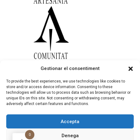
Gestionar el consentiment
To provide the best experiences, we use technologies like cookies to
store and/or access device information. Consenting to these
technologies will allow us to process data such as browsing behavior or
unique IDs on this site. Not consenting or withdrawing consent, may
adversely affect certain features and functions.
Accepta
Aviso Legal
●
Política de Privacidad
●
Política de
Cookies
●
Configuración de Cookies
●
Mapa del
0
Denega
Sitio
●
Declaración de Accesibilidad