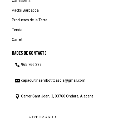
Carnisseria
Packs Barbacoa
Productes de la Terra
Tenda
Carret
Dades de Contacte

965 766 339

capaquitinaembotitcasola@gmail.com

Carrer Sant Joan, 3, 03760 Ondara, Alacant