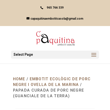
Skip
to
965 766 339
content
capaquitinaembotitcasola@gmail.com
Select Page
HOME
/
EMBOTIT ECOLÒGIC DE PORC
NEGRE I OVELLA DE LA MARINA
/
PAPADA CURADA DE PORC NEGRE
(GUANCIALE DE LA TERRA)