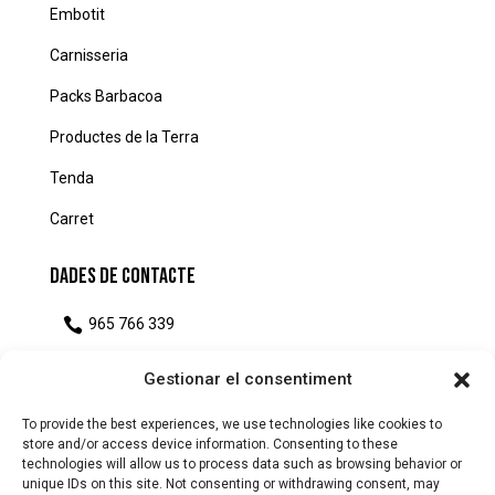
Embotit
Carnisseria
Packs Barbacoa
Productes de la Terra
Tenda
Carret
Dades de Contacte

965 766 339
Gestionar el consentiment

capaquitinaembotitcasola@gmail.com
To provide the best experiences, we use technologies like cookies to
store and/or access device information. Consenting to these

Carrer Sant Joan, 3, 03760 Ondara, Alacant
technologies will allow us to process data such as browsing behavior or
unique IDs on this site. Not consenting or withdrawing consent, may