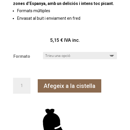
zones d’Espanya, amb un deliciós i intens toc picant.
Formats múltiples
Envasat al buit i enviament en fred
5,15
€
IVA inc.
Formato
quantitat
Afegeix a la cistella
de
Xoriço
picant