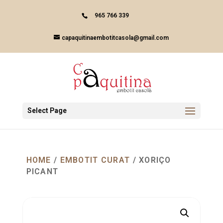
Skip
to
965 766 339
content
capaquitinaembotitcasola@gmail.com
Select Page
HOME
/
EMBOTIT CURAT
/ XORIÇO
PICANT