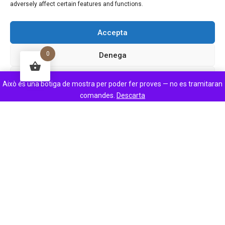
adversely affect certain features and functions.
Accepta
0
Denega
Veure preferències
Això és una botiga de mostra per poder fer proves — no es tramitaran
comandes.
Descarta
Aviso Legal
●
Política de Privacidad
●
Política de